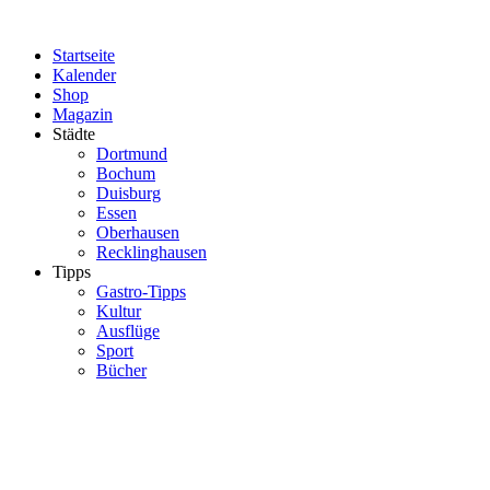
Zum
Inhalt
Startseite
springen
Kalender
Shop
Magazin
Städte
Dortmund
Bochum
Duisburg
Essen
Oberhausen
Recklinghausen
Tipps
Gastro-Tipps
Kultur
Ausflüge
Sport
Bücher