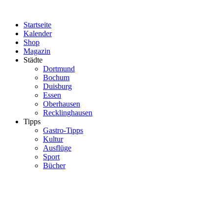
Zum
Inhalt
Startseite
springen
Kalender
Shop
Magazin
Städte
Dortmund
Bochum
Duisburg
Essen
Oberhausen
Recklinghausen
Tipps
Gastro-Tipps
Kultur
Ausflüge
Sport
Bücher