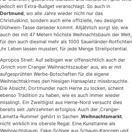
jedoch ein Extra-Budget veranschlagt. So auch in
Dortmund
, wo alle Jahre wieder nicht nur das
Christuskind, sondern auch eine offizielle, neu designte
Glühwein-Tasse danieder kommt. Alljährlich sorgt sie, wie
auch der mit 47 Metern höchste Weihnachtsbaum der Welt,
für den auch diesmal mehr als 1000 Sauerländer-Rotfichten
‚ihr Leben lassen mussten‘, für jede Menge Streitpotential.
Apropos Streit: Auf selbigen war offensichtlich auch der
‚Grinch vom Cranger Weihnachtszauber‘ aus, als er mit
aufgesprühten Werbe-Botschaften für die eigene
Weihnachtskirmes den hiesigen Hansaplatz missbrauchte.
Die Absicht, Dortmunder nach Herne zu locken, scheint
ebenso Tradition zu haben, wie es auch immer wieder
misslingt. Ein Zweitligist aus Herne-Nord versucht dies
bereits seit Jahrzehnten erfolglos. Auch der ‚Cranger-
Lametta-Rummel‘ gehört in Sachen ‚
Weihnachtsmarkt
‚
nicht wirklich ins oberste Regal. Eine Kunsttanne als
Weihnachtsbaum, Fake-Schnee aus Schaum-Kanonen und