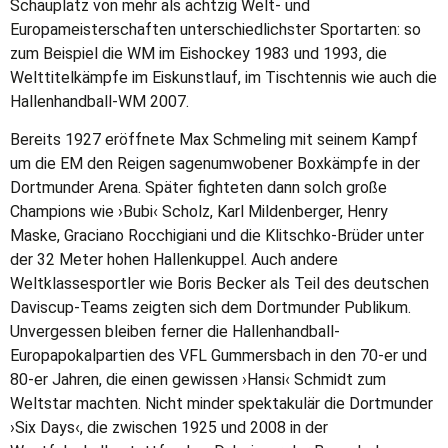
Schauplatz von mehr als achtzig Welt- und
Europameisterschaften unterschiedlichster Sportarten: so
zum Beispiel die WM im Eishockey 1983 und 1993, die
Welttitelkämpfe im Eiskunstlauf, im Tischtennis wie auch die
Hallenhandball-WM 2007.
Bereits 1927 eröffnete Max Schmeling mit seinem Kampf
um die EM den Reigen sagenumwobener Boxkämpfe in der
Dortmunder Arena. Später fighteten dann solch große
Champions wie ›Bubi‹ Scholz, Karl Mildenberger, Henry
Maske, Graciano Rocchigiani
und die Klitschko-Brüder unter
der 32 Meter hohen Hallenkuppel. Auch andere
Weltklassesportler wie Boris Becker als Teil des deutschen
Daviscup-Teams zeigten sich dem Dortmunder Publikum.
Unvergessen bleiben ferner die Hallenhandball-
Europapokalpartien des VFL Gummersbach in den 70-er und
80-er Jahren, die einen gewissen ›Hansi‹ Schmidt zum
Weltstar machten. Nicht minder spektakulär die Dortmunder
›Six Days‹, die zwischen 1925 und 2008 in der